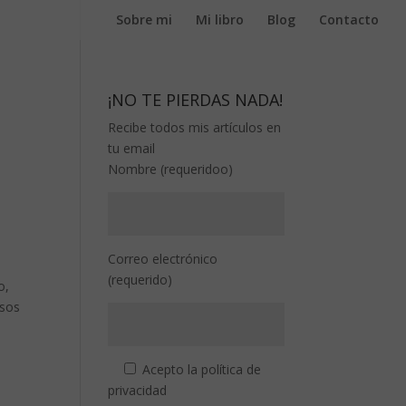
Sobre mi
Mi libro
Blog
Contacto
¡NO TE PIERDAS NADA!
Recibe todos mis artículos en
tu email
Nombre (requeridoo)
Correo electrónico
(requerido)
o,
usos
Acepto la
política de
privacidad