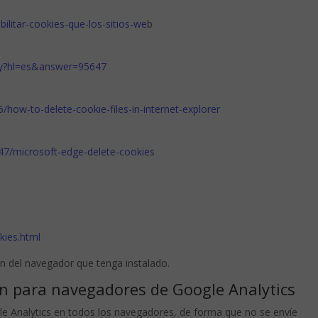
abilitar-cookies-que-los-sitios-we
b
.py?hl=es&answer=95647
/how-to-delete-cookie-files-in-internet-explorer
947/microsoft-edge-delete-cookies
kies.html
n del navegador que tenga instalado.
n para navegadores de Google Analytics
gle Analytics en todos los navegadores, de forma que no se envíe