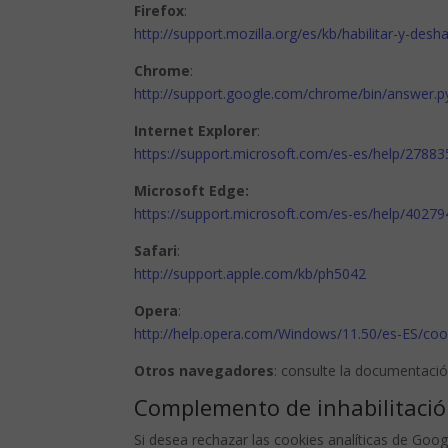
Firefox
:
http://support.mozilla.org/es/kb/habilitar-y-desh
Chrome
:
http://support.google.com/chrome/bin/answer
Internet Explorer
:
https://support.microsoft.com/es-es/help/278835
Microsoft Edge:
https://support.microsoft.com/es-es/help/4027
Safari
:
http://support.apple.com/kb/ph5042
Opera
:
http://help.opera.com/Windows/11.50/es-ES/coo
Otros navegadores
: consulte la documentació
Complemento de inhabilitació
Si desea rechazar las cookies analíticas de Goo