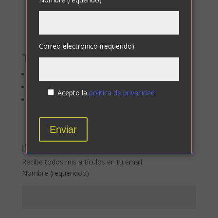
¡Muchas gracias por contar conmigo!
Correo electrónico (requerido)
También te puede interesar
Los nuevos derechos digitales
Coronavirus y estafas en la red
Acepto la
política de privacidad
Presentación del proyecto Homeward Bound
¡NO TE PIERDAS NADA!
Recibe todos mis artículos en tu email
Nombre (requeridoo)