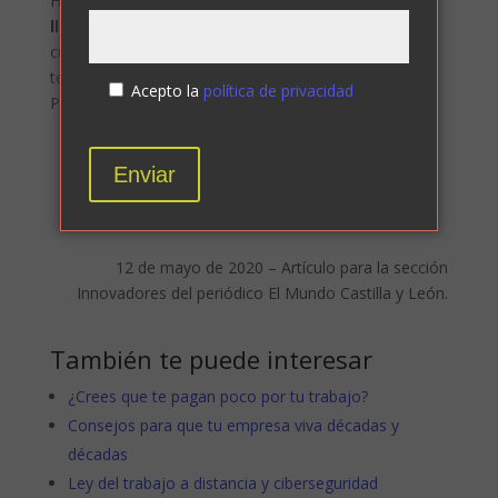
Hemos de ser conscientes de que el
teletrabajo ha
llegado para quedarse
. No sabemos con exactitud
cuándo se recuperará la normalidad, o si vamos a
tener periodos intermitentes de confinamiento.
Acepto la
política de privacidad
Preparémonos para ello.
Y tú, querido lector, ¿Estás preparado?
12 de mayo de 2020 – Artículo para la sección
Innovadores del periódico El Mundo Castilla y León.
También te puede interesar
¿Crees que te pagan poco por tu trabajo?
Consejos para que tu empresa viva décadas y
décadas
Ley del trabajo a distancia y ciberseguridad