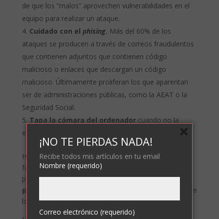
de que los “malos” aprovechen vulnerabilidades en el
equipo para realizar un ataque.
Cuidado con el
phising
.
Más del 60% de los
ataques se producen a través de correos fraudulentos
que contienen adjuntos que contienen código
malicioso o enlaces que descargan un código
malicioso. Últimamente proliferan los que aparentan
ser de administraciones públicas, como la AEAT o la
Seguridad Social.
Tapa la cámara del ordenador
cuando no la
×
estés usando.
¡NO TE PIERDAS NADA!
Recibe todos mis artículos en tu email
Hay que tener en cuenta que para teletrabajar de
Nombre (requerido)
forma segura no basta con poner voluntad. Hay que
poner también
medios técnicos y formar al
personal
apropiadamente para evitar, en la medida de
lo posible, los riesgos inherentes a esta modalidad.
Correo electrónico (requerido)